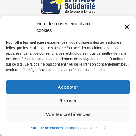
Gérer le consentement aux
EMMAÜS Solidarité
Le pôle Compétences
cookies
Pour offrir les meilleures expériences, nous utilisons des technologies
S'engager
Contact
telles que les cookies pour stocker et/ou accéder aux informations des
appareils. Le fait de consentir à ces technologies nous permettra de traiter
des données telles que le comportement de navigation ou les ID uniques
sur ce site. Le fait de ne pas consentir ou de retirer son consentement peut
Mentions
Politique de
Politique de
avoir un effet négatif sur certaines caractéristiques et fonctions.
légales
confidentialité
cookies (UE)
Accepter
©Emmaüs 2021
Refuser
Voir les préférences
Politique de cookies
Politique de confidentialité