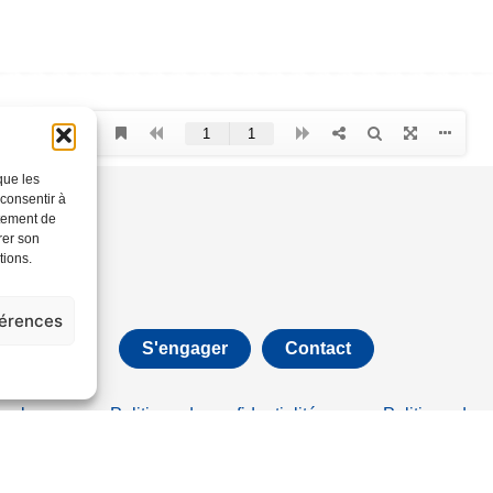
que les
 consentir à
rtement de
rer son
tions.
férences
S'engager
Contact
égales
Politique de confidentialité
Politique de 
©Emmaüs 2021