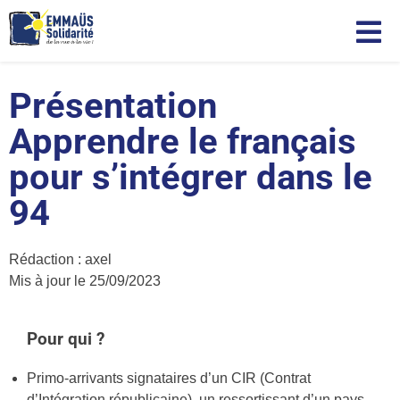
EMMAÜS Solidarité
Le pôle Compétences
Présentation
Apprendre le français
pour s’intégrer dans le
94
Rédaction :
axel
Mis à jour le
25/09/2023
Pour qui ?
Primo-arrivants signataires d’un CIR (Contrat
d’Intégration républicaine), un ressortissant d’un pays